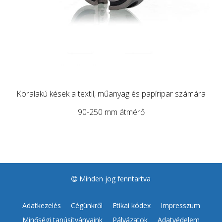
Köralakú kések a textil, műanyag és papíripar számára
90-250 mm átmérő
Minden jog fenntartva
Adatkezelés
Cégünkről
Etikai kódex
Impresszum
Minőségi tanúsítványaink
Pályázatok
Adatvédelem