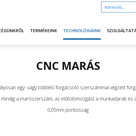
CÉGÜNKRŐL
TERMÉKEINK
TECHNOLÓGIÁINK
SZOLGÁLTAT
CNC MARÁS
lyosan egy- vagy többélű forgácsoló szerszámmal végzett forgá
 mindig a marószerszám, az előtolómozgást a munkadarab és a 
0,05mm pontosság