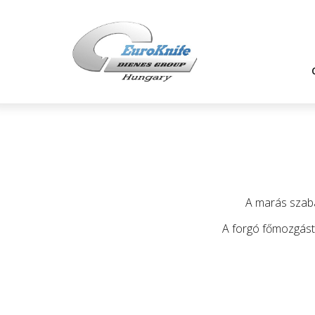
A marás szabá
A forgó főmozgást